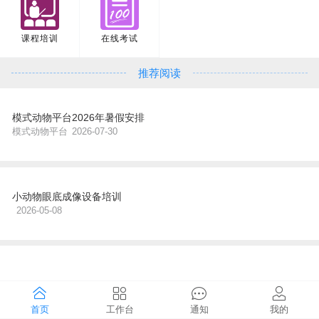
模式动物平台2025年暑假工作安排
模式动物平台实验设备预约变更通知
第一期小鼠胚胎操作培训班报名通知
课程培训
在线考试
激光散斑血流成像系统、脑立体定位注射技术交流会
实验小鼠基础实验操作培训开班啦
推荐阅读
模式动物平台2025年寒假安排
生命学院大仪平台技术交流系列讲座——微生物质量控制
2025年春节期间实验动物供应商暂停送货通知
模式动物平台2026年暑假安排
胚胎/精子的转入/转出申请流程上线通知
模式动物平台
2026-07-30
SPF级屏障系统高效过滤器更换通知
非常规实验动物采购申请流程上线
模式动物平台2024年寒假安排
动物转入/转出在线申请流程上线
小动物眼底成像设备培训
校外合作单位人员开通动物管理系统账号流程
2026-05-08
2023年暑假前最后一次人员培训通知
关于2023年暑假模式动物平台开放的通知
实验动物管理系统顺利完成验收
实验动物管理系统上线试运行
模式动物平台小鼠胚胎操作培训班通知
模式动物平台于2021年10月14日至15日顺利开展小动物步态分析系统和行为学系统培训
李思昱
2026-04-20
模式动物平台于2021年9月26日顺利进行近红外二区小动物活体成像系统培训
首页
工作台
通知
我的
模式动物平台于2021年9月16日至18日顺利开展小动物MicroCT 影像系统培训