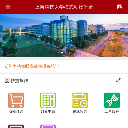
上海科技大学模式动物平台
2
模式动物平台2026年暑假安排
小动物眼底成像设备培训
模式动物平台小鼠胚胎操作培训班通知
模式动物平台2026年寒假安排
快捷操作
2026年春节订鼠须知
模式动物平台 荣获上海市实验动物学会“2025年度学会工作先进集体”称号
脑立体定位仪和激光散斑培训通知
小动物步态分析系统培训通知
关于2025年国庆节、中秋节放假安排的通知
动物订购
饲养申请
在线预约
工单服务
平台实验仪器设备培训申请及使用预约流程
全面实验动物监测系统（代谢笼）到货安装培训通知